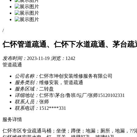
/
仁怀管道疏通、仁怀下水道疏通、茅台疏
发布时间：
2023-11-19
浏览：
1242
管道疏通
公司名称：
仁怀市坤创安装维修服务有限公司
服务类别：
维修安装，管道疏通
服务区域：
二转盘
详细地址：
仁怀市\茅台/鲁班/坛厂/张师15120102331
联系人员：
张师
联系电话：
1512****331
服务详情
仁怀市区专业疏通马桶；坐便；蹲便；地漏；厕所，地漏，??