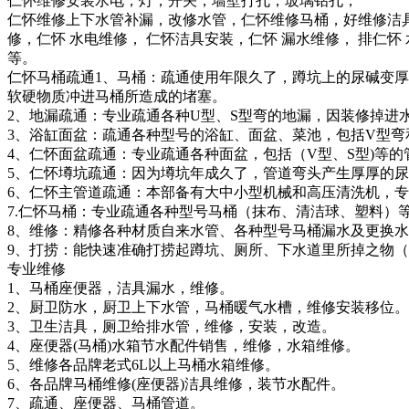
仁怀维修安装水电，灯，开关，墙壁打孔，玻璃钻孔，
仁怀维修上下水管补漏，改修水管，仁怀维修马桶，好维修洁具
修，仁怀 水电维修， 仁怀洁具安装，仁怀 漏水维修， 排仁怀
等。
仁怀马桶疏通1、马桶：疏通使用年限久了，蹲坑上的尿碱变厚
软硬物质冲进马桶所造成的堵塞。
2、地漏疏通：专业疏通各种U型、S型弯的地漏，因装修掉进
3、浴缸面盆：疏通各种型号的浴缸、面盆、菜池，包括V型弯
4、仁怀面盆疏通：专业疏通各种面盆，包括（V型、S型)等
5、仁怀墫坑疏通：因为墫坑年成久了，管道弯头产生厚厚的
6、仁怀主管道疏通：本部备有大中小型机械和高压清洗机，
7.仁怀马桶：专业疏通各种型号马桶（抹布、清洁球、塑料）
8、维修：精修各种材质自来水管、各种型号马桶漏水及更换
9、打捞：能快速准确打捞起蹲坑、厕所、下水道里所掉之物
专业维修
1、马桶座便器，洁具漏水，维修。
2、厨卫防水，厨卫上下水管，马桶暖气水槽，维修安装移位
3、卫生洁具，厕卫给排水管，维修，安装，改造。
4、座便器(马桶)水箱节水配件销售，维修，水箱维修。
5、维修各品牌老式6L以上马桶水箱维修。
6、各品牌马桶维修(座便器)洁具维修，装节水配件。
7、疏通、座便器、马桶管道。