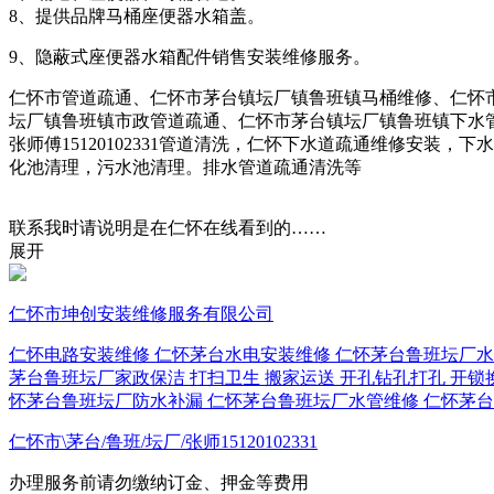
8、提供品牌马桶座便器水箱盖。
9、隐蔽式座便器水箱配件销售安装维修服务。
仁怀市管道疏通、仁怀市茅台镇坛厂镇鲁班镇马桶维修、仁怀
坛厂镇鲁班镇市政管道疏通、仁怀市茅台镇坛厂镇鲁班镇下水
张师傅15120102331管道清洗，仁怀下水道疏通维修安
化池清理，污水池清理。排水管道疏通清洗等
联系我时请说明是在仁怀在线看到的……
展开
仁怀市坤创安装维修服务有限公司
仁怀电路安装维修
仁怀茅台水电安装维修
仁怀茅台鲁班坛厂水
茅台鲁班坛厂家政保洁 打扫卫生
搬家运送
开孔钻孔打孔
开锁
怀茅台鲁班坛厂防水补漏
仁怀茅台鲁班坛厂水管维修
仁怀茅台
仁怀市\茅台/鲁班/坛厂/张师15120102331
办理服务前请勿缴纳订金、押金等费用