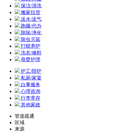
保洁/清洗
搬家拉货
送水/送气
跑腿/代办
除味/净化
除虫灭鼠
打蜡养护
洗衣/修鞋
母婴护理
护工/陪护
私厨/家宴
白事服务
心理咨询
行李寄存
其他家政
管道疏通
区域
来源