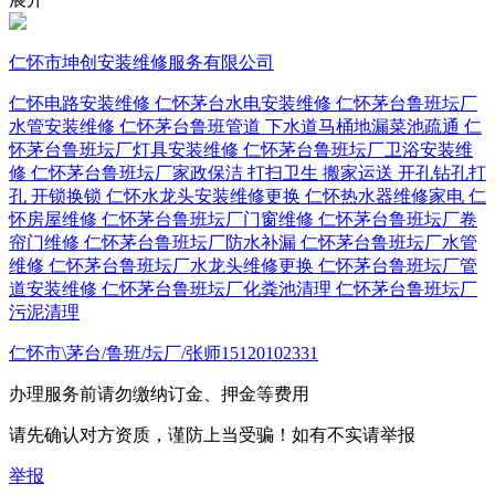
仁怀市坤创安装维修服务有限公司
仁怀电路安装维修
仁怀茅台水电安装维修
仁怀茅台鲁班坛厂
水管安装维修
仁怀茅台鲁班管道 下水道马桶地漏菜池疏通
仁
怀茅台鲁班坛厂灯具安装维修
仁怀茅台鲁班坛厂卫浴安装维
修
仁怀茅台鲁班坛厂家政保洁 打扫卫生
搬家运送
开孔钻孔打
孔
开锁换锁
仁怀水龙头安装维修更换
仁怀热水器维修家电
仁
怀房屋维修
仁怀茅台鲁班坛厂门窗维修
仁怀茅台鲁班坛厂卷
帘门维修
仁怀茅台鲁班坛厂防水补漏
仁怀茅台鲁班坛厂水管
维修
仁怀茅台鲁班坛厂水龙头维修更换
仁怀茅台鲁班坛厂管
道安装维修
仁怀茅台鲁班坛厂化粪池清理
仁怀茅台鲁班坛厂
污泥清理
仁怀市\茅台/鲁班/坛厂/张师15120102331
办理服务前请勿缴纳订金、押金等费用
请先确认对方资质，谨防上当受骗！如有不实请举报
举报