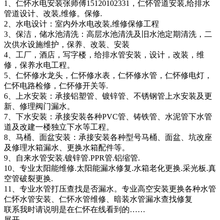
1、仁怀水电安装张师傅15120102331，仁怀管道安装,给排水
管道设计、改装,维修。保修.
2、水电设计：室内外水电改装,维修保修工程
3、保洁，储水池清洗：高层水池清洗及旧水池定期清洗，二
次供水设施维护，保养、改装、安装
4、工厂，酒店，写字楼，给排水管安装，设计，改装，维
修，保养水电工程。
5、仁怀修水龙头，仁怀修水表，仁怀修水管，仁怀修电灯，
仁怀电路检修，仁怀修开关等.
6、上水安装：承接铝塑管、镀锌管、不锈钢管上水安装及更
新、修理阀门漏水。
7、下水安装：承接安装各种PVC管、铸铁管、水泥管下水管
道及改建一楼独立下水等工程。
8、马桶、面盆安装：承接安装各种型号马桶、面盆、坑改座
及修理水箱漏水、更换水箱配件等。
9、自来水管安装.镀锌管.PPR管.铝缩管.
10、专业太阳能维修.太阳能漏水修复.水箱老化更换.采光板.真
空管破裂更换.
11、专业水管打压查找是否漏水。专业高空安装更换各种水管
仁怀水管安装、仁怀水管维修、暗装水管漏水查找修复
联系我时请说明是在仁怀在线看到的……
展开