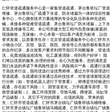
仁怀管道疏通服务中心是一家集管道疏通、茅台鲁班坛厂管道
维修、茅台鲁班坛厂疏通下水道、防水堵漏为一体的综合性服
务中心，中心拥有技术力量雄厚的专业化队伍和各种先进机
械，承接各种疑难管道疏通、茅台鲁班坛厂防水堵漏，上下水
安装及维修等工程。本公司所建大型工程均负责保修(家庭的
现场验收，无保修)，中心本着一切以客户满意为标准，以信
誉求发展，以质量求生存！北京管道疏通服务中心在仁怀市大
小物业小区、宾馆、饭店、医院、校舍等公共场所都有着良好
的合作纪录，多次按客户要求利用节假日不间断服务，管道清
洗，化粪池隔油池清淘、化工废液清除，得到用户好评！ 我
们将以优质的服务,合理的价格，全心为您服务。您的满意是
我们永远的承诺下单风险性提示：风险揭示**条：疏通行业属
于高技术行业，我司优选行业优秀师傅，通过力学等原理进行
管道疏通。在疏通前没有通过高科技技术，对管道堵塞情况进
行分析（如：管道机器人进行下管查看），师傅是凭经验进行
疏通，存在如下风险：1、因管道老化，力学疏通等原理，导
致管道破裂；2、施工环境受限，导致马桶、蹲便器、浴缸等
产品破裂；3、其它不可控的因素，出现的风险，带来的损
失；仁怀市管道疏通、仁怀市茅台镇坛厂镇鲁班镇马桶维修、
仁怀市茅台镇坛厂镇鲁班镇马桶疏通、仁怀市茅台镇坛厂镇鲁