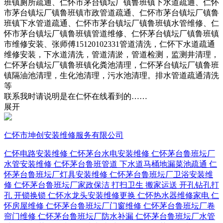
班镇厕所疏通、仁怀市茅台镇坛厂镇鲁班镇下水道疏通、仁怀
市茅台镇坛厂镇鲁班镇市政管道疏通、仁怀市茅台镇坛厂镇鲁
班镇下水管道疏通、仁怀市茅台镇坛厂镇鲁班镇水管维修、仁
怀市茅台镇坛厂镇鲁班镇管道维修、仁怀茅台镇坛厂镇鲁班镇
市维修安装、张师傅15120102331管道清洗，仁怀下水道疏通
维修安装，下水道清洗，管道清淤，管道检测，监测井清理，
仁怀茅台镇坛厂镇鲁班镇化粪池清理，仁怀茅台镇坛厂镇鲁班
镇隔油池清理，生化池清理，污水池清理。排水管道疏通清洗
等
联系我时请说明是在仁怀在线看到的……
展开
仁怀市坤创安装维修服务有限公司
仁怀电路安装维修
仁怀茅台水电安装维修
仁怀茅台鲁班坛厂
水管安装维修
仁怀茅台鲁班管道 下水道马桶地漏菜池疏通
仁
怀茅台鲁班坛厂灯具安装维修
仁怀茅台鲁班坛厂卫浴安装维
修
仁怀茅台鲁班坛厂家政保洁 打扫卫生
搬家运送
开孔钻孔打
孔
开锁换锁
仁怀水龙头安装维修更换
仁怀热水器维修家电
仁
怀房屋维修
仁怀茅台鲁班坛厂门窗维修
仁怀茅台鲁班坛厂卷
帘门维修
仁怀茅台鲁班坛厂防水补漏
仁怀茅台鲁班坛厂水管