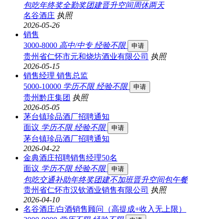
包吃
年终奖
全勤奖
团建
晋升空间
周休两天
名谷酒庄
执照
2026-05-26
销售
3000-8000
高中/中专
经验不限
申请
贵州省仁怀市元和烧坊酒业有限公司
执照
2026-05-15
销售经理 销售总监
5000-10000
学历不限
经验不限
申请
贵州黔庄集团
执照
2026-05-05
茅台镇珍品酒厂招聘通知
面议
学历不限
经验不限
申请
茅台镇珍品酒厂招聘通知
2026-04-22
金典酒庄招聘销售经理50名
面议
学历不限
经验不限
申请
包吃
交通补助
年终奖
团建
不加班
晋升空间
包午餐
贵州省仁怀市汉钦酒业销售有限公司
执照
2026-04-10
名谷酒庄/白酒销售顾问（高提成+收入无上限）