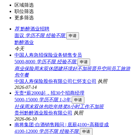
区域筛选
职位筛选
更多筛选
荐
黔醉酒业招聘
面议
学历不限
经验不限
申请
黔醉酒业
今天
中国人寿急招保险业务销售专员
5000-8000
学历不限
经验不限
申请
商业保险
周末双休
团建
环境好
不加班
晋升空间
员工旅游
包午餐
中国人寿保险股份有限公司仁怀支公司
执照
2026-07-14
无责*薪2000起，招30个招商经理
5000-15000
学历不限
1-3年
申请
社保
周末双休
包吃
年终奖
8小时工作
不加班
贵州黔醉酒业股份有限公司
执照
2026-06-10
南将集团·白酒销售顾问 | 底薪4100+高额提成
4100-12000
学历不限
经验不限
申请